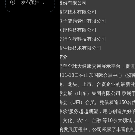
发布预告 →

东阿阿胶股份有限公司
青岛泰科微视技术有限公司
山东华夏良子健康管理有限公司
山东泽普医疗科技有限公司
山东中健立行医疗科技有限公司
济南鑫贝西生物技术有限公司
一、展会简介
搭建我国乃至全球大健康交易展示平台，促进
2025年9月11-13日在山东国际会展中心
角兽、瞪羚、龙头、上市、合资企业的最新健
新丞华国际会展（山东）集团有限公司 隶属
界展览业协会（UFI）会员。凭借着逾150名
丞华会展秉承“服务超越期望，用心创造美好
流、旅游、文化、农业、金融 等10余大领域
在近20年的发展历程中，公司积累了丰富的