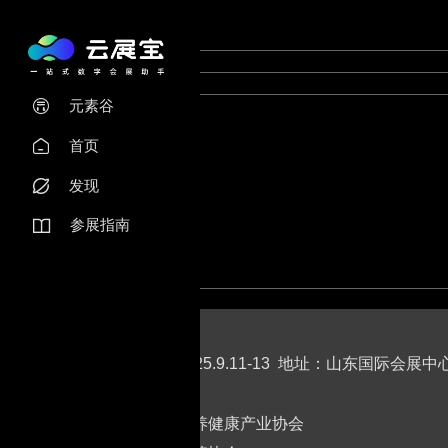
元素谷

首页

发现

参展指南

时间：2025.9.11-13 地址：山东国际会展中
主办单位
山东省医养健康产业协会