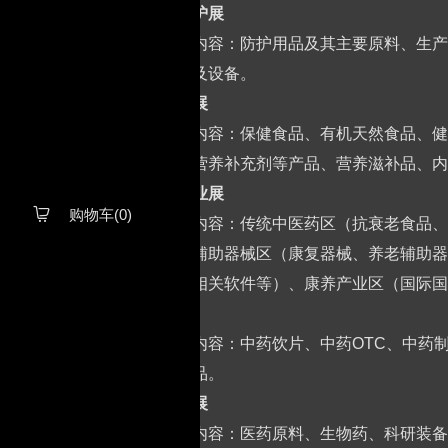
防疫、防护展
主要展示内容：防护用品及其主要原料、生产
检验试剂及设备。
营养健康展
主要展示内容：保健食品、有机天然食品、健
品、健身营养补充剂等产品、营养滋补品、内
抗衰老产业展
购物车(0)

主要展示内容：传统中医药区（抗衰老食品、
构等）、辅助器械区（康复器械、养老辅助器
提供商及相关软件等）、康养产业区（国际国
中医药展
主要展示内容：中药饮片、中药OTC、中药
品及日化品。
生物医药展
主要展示内容：医药原料、生物药、科研装备