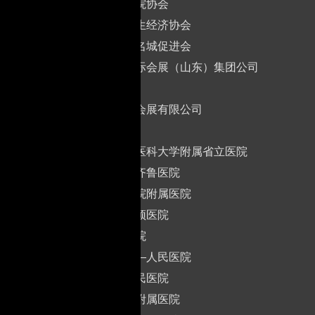
山东省医院协会
山东省卫生经济协会
济南康养名城促进会
新丞华国际会展（山东）集团公司
承办单位
山东丞华会展有限公司
支持单位
山东第—医科大学附属省立医院
山东大学齐鲁医院
济宁医学院附属医院
烟台毓磺顶医院
滨州医学院
济宁市第—人民医院
临沂市人民医院
青岛大学附属医院