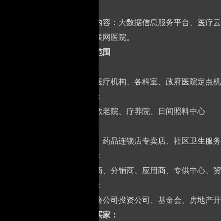
信息化展
主要展示内容：大数据信息服务平台、医疗云
系统、互联网医院。
三、
观众范围
医疗机构
：
所有大型医疗机构、各科室、政府医院定点机
养老机构：
养老院、敬老院、疗养院、日间照料中心
医药机构
：
医药集团、药品连锁店专卖店、社区卫生服务
贸易机构：
邀请代理商、分销商、应用商、专供中心、贸
金融地产：
银行、保险公司投资公司、基金会、房地产开
四、海外买家：