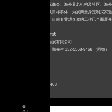
领馆、国际商会、海外养老机构及社区、海外
业的产品及目标群体，为展商量身定制买家邀
对接平台。目前专业观众邀约工作已全面展开
约。
五、
联系方式
山东丞华会展有限公司
参展咨询：郑先生 132-5568-9468 （同微）
13255689468
登
录 |