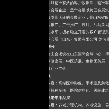
有数量庞大且精准有效的客户数据库，精准客
作为专业的会展企业，丞华会展以跨国会展集
过ISO9001质量认证的会展企业，是山
推广、新闻推广、广告推广、设计、活动策划
业也处领先水平，拥有独立开发的客户管理系
新丞华国际会展（山东）集团有限公司 凭借
二、展位划分
本届博览会主会场设在山东国际会展中心，博
业展、营养健康展、中医药展、生物医药展、
性的大健康产业展会。
医疗器械展
主要展示内容：高端医学影像、手术室及急救
耗材、医用特种车辆、医院信息化、医院建筑
医养健康及老年用品展
主要展示内容：养老护理机构、养老设施、养