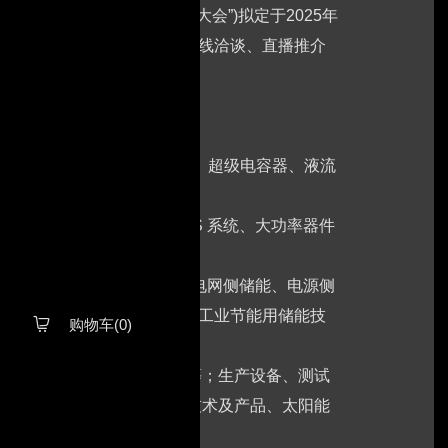
会(以下简称“天津光储充大会”)拟定于2025年
企业提供展品展示、需求发布、在线洽谈、直播推介
电池、钠硫电池)、储能电源、超级电容器、液流
、并网储能系统、锂电UPS 系统、大功率器件
等；储能电站及EPC工程(电网侧储能、电源侧
系统、通讯储能、数据中心、工业节能用储能技
购物车(0)

转换器、光伏线缆、熔断器等；生产设备、测试
技术及相关产品、农业光伏技术及产品、太阳能
；运维公司等；