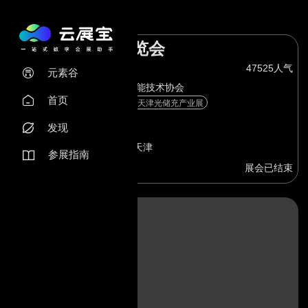
津光储充产业大会暨博览会
47525人气
元素谷

环渤海节能减排促进会
中国电子节能技术协会
首页

天津光伏展
2025天津储能展
2025天津光储充产业展
天津新能源展
2025天津充电桩展
发现

天津市天津市国家会展中心天津
参展指南

展会已结束