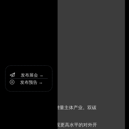
发布展会 →

发布预告 →

载体,新能源、清洁能源将成为增量主体产业。双碳
未有的历史高度。
径，加快构建新发展格局，实现更高水平的对外开