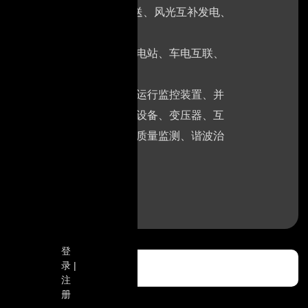
(剂)、测量技术及设备、输送、风光互补发电、
监控设备等；电动汽车储充换电站、车电互联、
并网逆变器、轻型直流设备、运行监控装置、并
化系统及保护装置、智能开关设备、变压器、互
、故障诊断及自愈装置、电能质量监测、谐波治
登
录 |
注
册