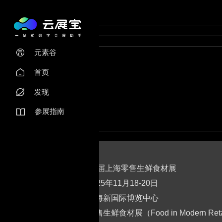
元素谷

首页

发现

参展指南

2025第八届上海零售生鲜食材展
时间：2025年11月18-20日
地点：上海新国际博览中心
第八届零售生鲜食材展（Food in Modern