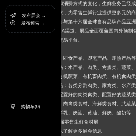
消费行为和消费方式的变化，生鲜业务已经成
售终端买家，为零售生鲜行业提供更多元的商
发布展会 →

本届展会将与第十六届全球自有品牌产品亚洲
发布预告 →

入零售大KA渠道。展品全面覆盖国内外预制
站式商品交易平台。
展品范围：
预制食品：即食产品、即烹产品、即热产品等
初级农产品：水产品、肉类、禽蛋类、蔬菜、
有机类：有机蔬菜、有机畜肉类、有机禽肉类
初加工食品：各类分割肉类、家禽类、水产类
半成品：配置好的肉类禽类、配置好的蔬菜类
火锅食材：肉禽类食材、海鲜类食材、武蔬菜
购物车(0)

乳制品：鲜乳、奶油、黄油、鲜奶、酸奶等
2025第八届零售生鲜食材展
联系我们以了解更多展会信息