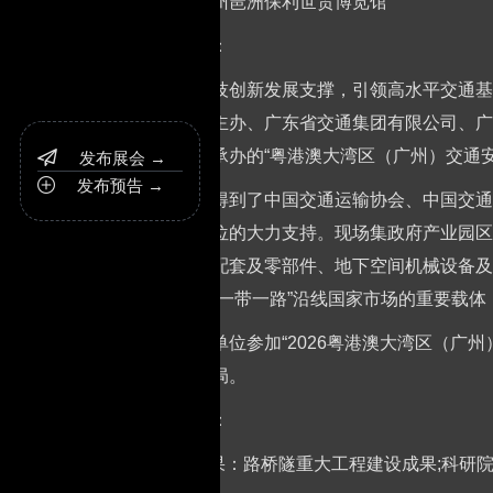
地点：广州琶洲保利世贸博览馆
展会介绍：
为加快科技创新发展支撑，引领高水平交通基
公路学会主办、广东省交通集团有限公司、广
有限公司承办的“粤港澳大湾区（广州）交通安全
发布展会 →

发布预告 →

本次活动得到了中国交通运输协会、中国交通
机构等单位的大力支持。现场集政府产业园区
养护机械配套及零部件、地下空间机械设备及
企业开发“一带一路”沿线国家市场的重要载
特邀请贵单位参加“2026粤港澳大湾区（广
交通新格局。
展示范围：
1.交通成果：路桥隧重大工程建设成果;科研