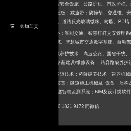
2.交通工程安全设施：公路护栏、市政护栏
设施、防眩板；减速带；防撞垫、交通锥、安
标 线涂料、道路反光玻璃微珠、树脂、PE
购物车(0)

3.智慧公路：智能交通、智慧灯杆交安管理
路解决系统、智慧城市交通数字基建、自动驾
4.公路建设养护技术：高速公路、国省干线
养材料；路基建设/维修设备； 路容路貌养
5.桥梁与隧道技术：桥隧建养技术；建养机
抗震缓冲装置；隧道施工机械及 设备；盾构
设备； 桥隧智慧监测系统；BIM及设计类软
陆先生 138 1821 9172 同微信