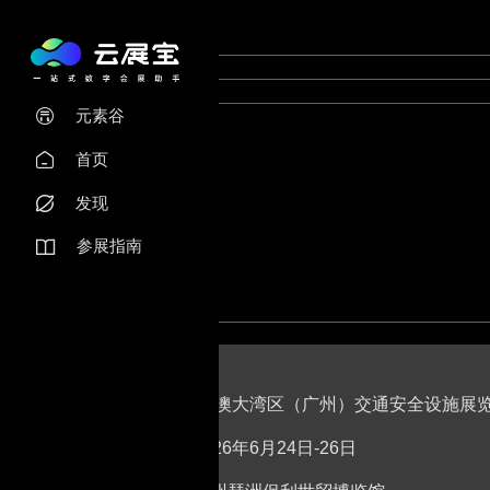
元素谷

首页

发现

参展指南

2026粤港澳大湾区（广州）交通安全设施展
时间：2026年6月24日-26日