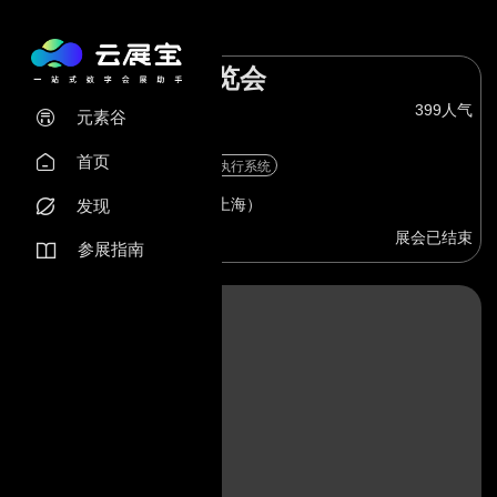
海国际具身智能产业博览会
399人气
元素谷

际展览(集团)有限公司
首页

机器人
无人机
智能汽车
执行系统
上海上海市国家会展中心（上海）
发现

展会已结束
参展指南
