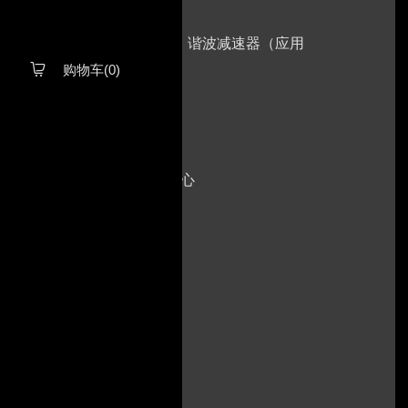
星减速机（应用于旋转关节）、谐波减速器（应用
购物车(0)

等车用传感器
色园区、具身智能人才培育中心