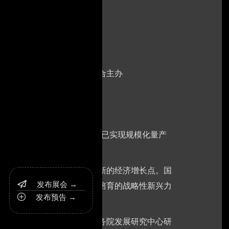
景应用的全链路技术。‌‌
国际展览(集团)有限公司联合主办
获大额订单，国产人形机器人已实现规模化量产
人民币。
来产业，推动具身智能等成为新的经济增长点。国
发布展会 →

具身智能已成为国家层面重点培育的战略性新兴力
发布预告 →

0%的年增速跨越式发展。国务院发展研究中心研