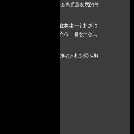
带来深刻变革，更是推动经济社会高质量发展的关
国际展会平台，CIEI2026旨在构建一个超越传
沿科技与顶尖企业，更深耕于商务合作、理念共创与
场景应用，形成闭环。我们全力推动人机协同从概
界级思想与产业盛宴。
位置)