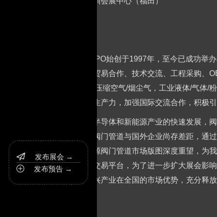
地址：深圳会展中心（福田）
简介：
FLOWEXPO始创于1997年，至今已成
之一，是贸易合作、技术交流、工程采购、OEM
气，空气/压缩空气/烟尘气，工业液体/气体/
发展新质生产力，加强国际交流合作，积极引
随着我国半导体和新能源产业的快速发展，阀
和新能源阀门管道与国外企业尚存差距，通过
体和新能源阀门管道市场版图深度重望，为我
发布展会 →

品质采购交易平台，为了进一步扩大展会影响
发布预告 →

能源等新兴产业在全国的市场优势，充分释放
发展。