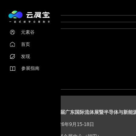
元素谷

首页

发现

参展指南

2026第28届广东国际流体展暨半导体与新
时间：2026年9月15-18日