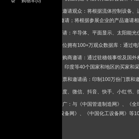
购物车(0)

2、针对性邀请观众：将根据流体控制设备、
的采购商邀请；将根据参展企业的产品邀请相
3、重点邀请：半导体、平面显示、太阳能光
4、组织单位拥有100+万观众数据库：通过
5、国外采购商邀请：通过驻穗领事馆及国外
南、伊朗、印度等40个国家和地区的买家和
6、派发门票和邀请函：印制100万份门票
7、通过百度、微信、抖音、快手、小红书、
8、媒体推广：与《中国管道制造网》、《全
旺宝机械设备网》、《中国化工设备网》等10