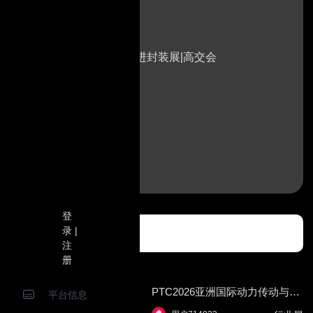
导体设备核心零部件展|深圳先进封装展|高交会
登
录 |
注
册
2026国际工程建设博览会 —2026第六届国际工程建设供
PTC2026亚洲国际动力传动与控制技术展览会
平台信息
