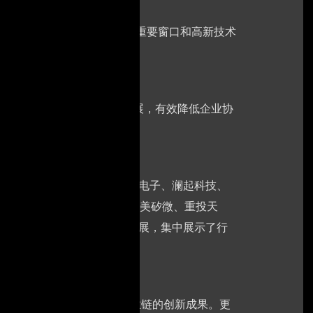
是我国高新技术领域对外开放的重要窗口和高新技术
一展”。
链接产业上下游资源，实现协同发展，有效降低企业协
正、寒武纪、华大九天、开阳电子、澜起科技、
中环、汇顶科技、HKC惠科、美矽微、重投天
华科技等众多行业领军企业参展，集中展示了行
大专区，完整展示集成电路产业链的创新成果。更