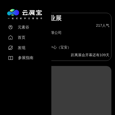
洲半导体与集成电路产业展
217人气
元素谷

际会展集团：深圳振威国际展览有限公司
首页

广东省深圳市深圳国际会展中心（宝安）
发现

距离展会开幕还有109天
参展指南
