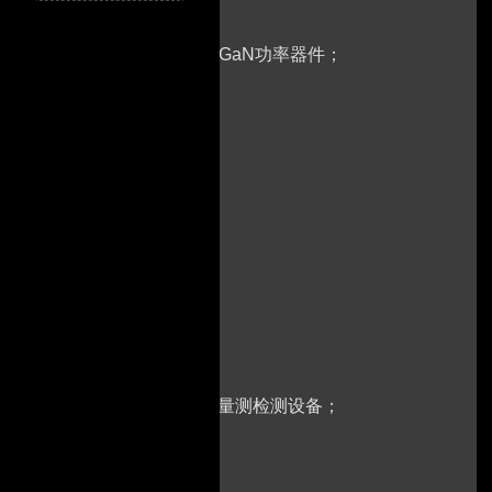
衬底及外延片、SiC功率器件、GaN功率器件；
、工业级芯片；
设备、清洗设备、抛光设备、量测检测设备；