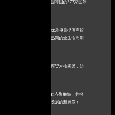
度、斯里兰卡、新加坡、泰国等国的373家国际
聚更多国际知名采购买家，为优质项目提供商贸
覆盖企业种子期、成长期、成熟期的全生命周期
需求，为参展企业搭建高效的商贸对接桥梁，助
盛大启幕。诚邀全球半导体行业同仁齐聚鹏城，共探
半导体与集成电路产业高质量发展的新篇章！