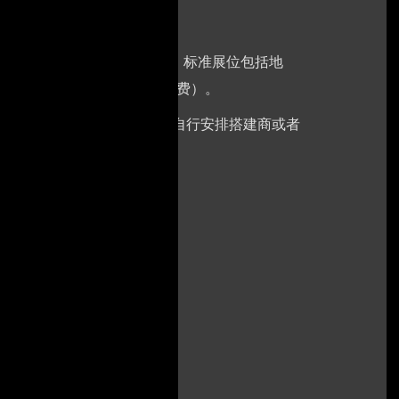
元/个；国际展商:30000RMB/个；标准展位包括地
用电请事先说明，展馆另行收费）。
空地不带任何展架及设施，参展商可自行安排搭建商或者