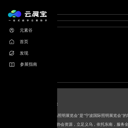
元素谷

首页

发现

参展指南

展会介绍：
“2026义乌照明展览会”是“宁波国际照明展览
资源和行业协会资源，立足义乌，依托东南，服务全