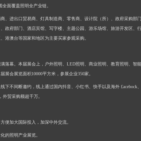
围全面覆盖照明全产业链。
销商、进出口贸易商、灯具制造商、零售商、设计院（所）、政府采购部
司、政府部门、酒店宾馆、写字楼、主题公园、游乐场馆、旅游开发区、
亚、港澳台等国家和地区为主要买家参观采购。
20日圆满落幕。本届展会上，户外照明、LED照明、商业照明、教育照明、
展会展览面积10000平方米，参展企业350家。
不间断邀约，线上通过国内抖音、小红书、快手以及海外 £acebock、t
人，外贸采购额超千万。
多方便加大国际投入，加深中外交流。
业化的照明产业展览。