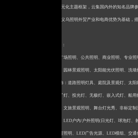
多元化：多元化主题框架，云集国内外的知名品牌
平台化：以义乌照明外贸产业和电商优势为基础，
参展范围
■
：
●户外照明：广场照明、公共照明、商业照明、专业照
体育馆照明、园林景观照明、太阳能光伏照明、洗墙
●灯具及灯饰：道路照明灯具、庭院及景观灯、太
灯具、工矿灯、投光灯、无极灯、嵌入式灯、船用
●城市亮化：文旅景观照明、舞台灯光秀、非标定制
●LED照明：LED户内/户外照明(日光灯、球泡灯
照明、教育照明、LED广告光源、LED模组、交