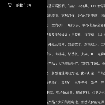
购物车(0)

●智慧照明：智慧家居照明、智能LED灯具、LED智
●跨境电商：智能照明、家居灯饰、外贸灯具电商、国
●LED显示系统：室内/外LED显示屏、单/双基色/
●LED制造设备及测试设备：点胶机、灌胶机、贴
●LED封装：外延及芯片、封装技术、封装胶水、二
管、点阵模块、有机硅、铝基板、支架、IC、电容电
●节能灯系列产品：大功率探照灯、T5/T8/ T10
●电光源产品：新型普通照明灯泡、卤钨灯泡、节能
●照明电器配套元器件、零配件：电子元件、端子、开
触发器、控制器、电子镇流器、绝缘材料、灯具外
●太阳能储能产品：太阳能锂电池、便携式储能电源