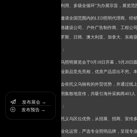
盖、资源全利用、多级全循环”为办展宗旨，展览范
展会将邀请全国范围内的LED照明代理商、经
政、路灯道路建设公司、户外广告制作商、工程公
美国家、俄罗斯、日韩、澳大利亚、加拿大、东南
展会回顾
■
：
2025义乌照明展览会于9月18日开幕，9月
链展示，行业新品竞先亮相，优质产品层出不穷。本届
本届展会依托义乌独有的外贸优势，并通过线上线下
深入各大照明集散地宣传，共吸引海外采购商403
发布展会 →

展会特色
■
：
发布预告 →

国际化：依托义乌区位优势，从招展、招商、宣传
专业化：专业化运营，严选专业照明品牌，呈现专